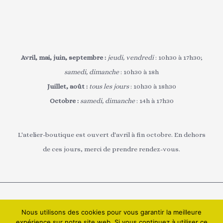
Avril, mai, juin, septembre :
jeudi, vendredi
: 10h30 à 17h30;
samedi, dimanche
: 10h30 à 18h
Juillet, août :
tous les jours
: 10h30 à 18h30
Octobre :
samedi, dimanche
: 14h à 17h30
L'atelier-boutique est ouvert d'avril à fin octobre. En dehors
de ces jours, merci de prendre rendez-vous.
Tous droits réservés © 2026 Marigami P'tits Plis |
Nous utilisons des cookies pour vous garantir la meilleure
expérience sur notre site web. Si vous continuez à utiliser ce