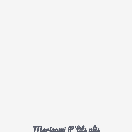
Marigami P'tits plis