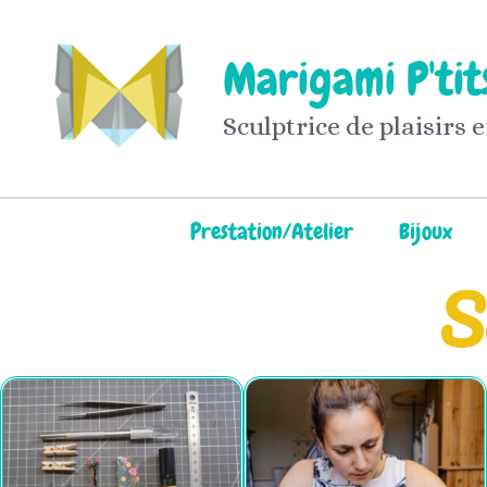
Aller
au
Marigami P'tits
contenu
Sculptrice de plaisirs 
Prestation/Atelier
Bijoux
S