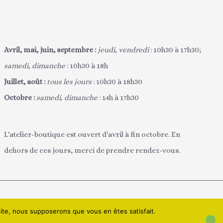
Avril, mai, juin, septembre :
jeudi, vendredi
: 10h30 à 17h30;
samedi, dimanche
: 10h30 à 18h
Juillet, août :
tous les jours
: 10h30 à 18h30
Octobre :
samedi, dimanche
: 14h à 17h30
L'atelier-boutique est ouvert d'avril à fin octobre. En
dehors de ces jours, merci de prendre rendez-vous.
e MARCHAND
 site, nous supposerons que vous en êtes satisfait.