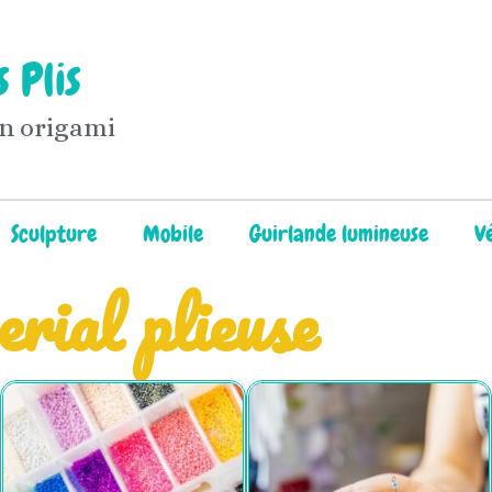
 Plis
en origami
Sculpture
Mobile
Guirlande lumineuse
V
erial plieuse