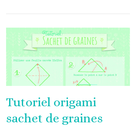
Tutoriel
origami
sachet
de
graines
Tutoriel origami
sachet de graines