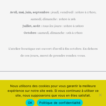
Avril, mai, juin, septembre :
jeudi, vendredi
: 10h30 à 17h30;
samedi, dimanche
: 10h30 à 18h
Juillet, août :
tous les jours
: 10h30 à 18h30
Octobre :
samedi, dimanche
: 14h à 17h30
L'atelier-boutique est ouvert d'avril à fin octobre. En dehors
de ces jours, merci de prendre rendez-vous.
Tous droits réservés © 2026 Marigami P'tits
Nous utilisons des cookies pour vous garantir la meilleure
expérience sur notre site web. Si vous continuez à utiliser ce
Plis | Réalisé par Marie MARCHAND
site, nous supposerons que vous en êtes satisfait.
OK
Politique de confidentialité