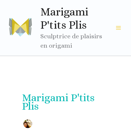
Aller
Marigami
au
contenu
P'tits Plis
Sculptrice de plaisirs
en origami
Marigami P'tits
Plis