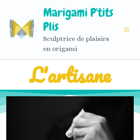
Aller
Marigami P'tits
au
contenu
Plis
Sculptrice de plaisirs
en origami
L'artisane